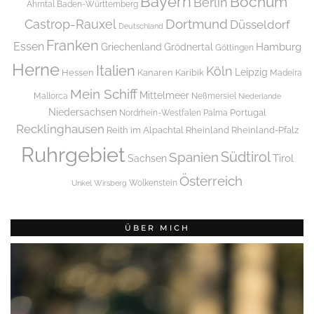
Bayern
Bochum
Berlin
Ahrntal
Baden-Württemberg
Dortmund
Castrop-Rauxel
Düsseldorf
Deutschland
Franken
Essen
Griechenland
Hamburg
Grödnertal
Göttingen
Herne
Italien
Köln
Leipzig
Hessen
Kanaren
Karibik
Madeira
Mein Schiff
Mittelmeer
Mallorca
Neßmersiel
Niederlande
Niedersachsen
Portugal
Nordrhein-Westfalen
Palma
Recklinghausen
Reith im Alpachtal
Rheinland
Rheinland-Pfalz
Ruhrgebiet
Spanien
Südtirol
Tirol
Sachsen
Österreich
Wolkenstein
Unkel
Wirsberg
ÜBER MICH