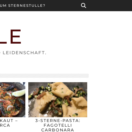
UM STERNESTULLE?
LE
D LEIDENSCHAFT.
KAUT –
3-STERNE-PASTA:
RCA
FAGOTELLI
CARBONARA