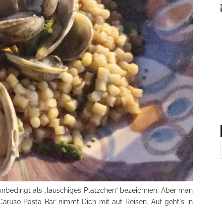
unbedingt als „lauschiges Plätzchen“ bezeichnen. Aber man
e Caruso Pasta Bar nimmt Dich mit auf Reisen. Auf geht`s in