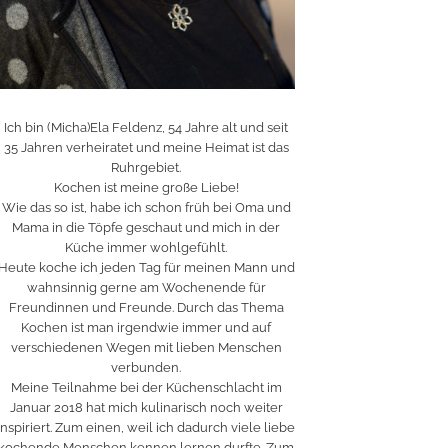
Ich bin (Micha)Ela Feldenz, 54 Jahre alt und seit
35 Jahren verheiratet und meine Heimat ist das
Ruhrgebiet.
Kochen ist meine große Liebe!
Wie das so ist, habe ich schon früh bei Oma und
Mama in die Töpfe geschaut und mich in der
Küche immer wohlgefühlt.
Heute koche ich jeden Tag für meinen Mann und
wahnsinnig gerne am Wochenende für
Freundinnen und Freunde. Durch das Thema
Kochen ist man irgendwie immer und auf
verschiedenen Wegen mit lieben Menschen
verbunden.
Meine Teilnahme bei der Küchenschlacht im
Januar 2018 hat mich kulinarisch noch weiter
inspiriert. Zum einen, weil ich dadurch viele liebe
kochende Menschen kennen lernen durfte. Zum