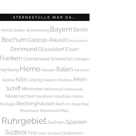
STERNESTULLE WAR DA…
Bayern
Berlin
Ahrntal
Baden-Württemberg
Bochum
Castrop-Rauxel
Deutschland
Dortmund
Düsseldorf
Essen
Franken
Griechenland
Grödnertal
Göttingen
Herne
Italien
Hamburg
Hessen
Kanaren
Mein
Köln
Leipzig
Karibik
Madeira
Mallorca
Schiff
Mittelmeer
Neßmersiel
Niederlande
Niedersachsen
Nordrhein-Westfalen
Palma
Recklinghausen
Portugal
Reith im Alpachtal
Rheinland
Rheinland-Pfalz
Ruhrgebiet
Spanien
Sachsen
Südtirol
Tirol
Wolkenstein
Unkel
Wirsberg