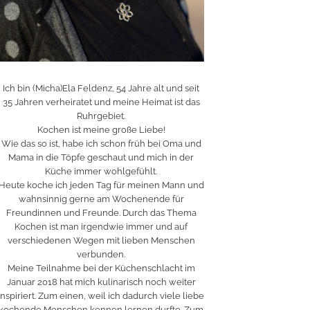
Ich bin (Micha)Ela Feldenz, 54 Jahre alt und seit
35 Jahren verheiratet und meine Heimat ist das
Ruhrgebiet.
Kochen ist meine große Liebe!
Wie das so ist, habe ich schon früh bei Oma und
Mama in die Töpfe geschaut und mich in der
Küche immer wohlgefühlt.
Heute koche ich jeden Tag für meinen Mann und
wahnsinnig gerne am Wochenende für
Freundinnen und Freunde. Durch das Thema
Kochen ist man irgendwie immer und auf
verschiedenen Wegen mit lieben Menschen
verbunden.
Meine Teilnahme bei der Küchenschlacht im
Januar 2018 hat mich kulinarisch noch weiter
inspiriert. Zum einen, weil ich dadurch viele liebe
kochende Menschen kennen lernen durfte. Zum