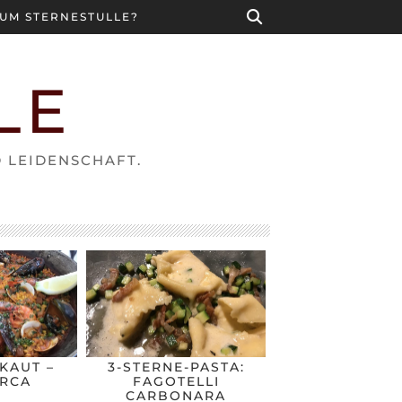
UM STERNESTULLE?
LE
D LEIDENSCHAFT.
KAUT –
3-STERNE-PASTA:
RCA
FAGOTELLI
CARBONARA