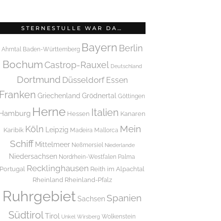
STERNESTULLE WAR DA…
Bayern
Berlin
Ahrntal
Baden-Württemberg
Bochum
Castrop-Rauxel
Deutschland
Dortmund
Düsseldorf
Essen
Franken
Griechenland
Grödnertal
Göttingen
Herne
Italien
Hamburg
Hessen
Kanaren
Mein
Köln
Leipzig
Karibik
Madeira
Mallorca
Schiff
Mittelmeer
Neßmersiel
Niederlande
Niedersachsen
Nordrhein-Westfalen
Palma
Recklinghausen
Portugal
Reith im Alpachtal
Rheinland
Rheinland-Pfalz
Ruhrgebiet
Spanien
Sachsen
Südtirol
Tirol
Wolkenstein
Unkel
Wirsberg