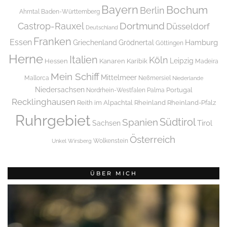
Bayern
Bochum
Berlin
Ahrntal
Baden-Württemberg
Dortmund
Castrop-Rauxel
Düsseldorf
Deutschland
Franken
Essen
Griechenland
Hamburg
Grödnertal
Göttingen
Herne
Italien
Köln
Leipzig
Hessen
Kanaren
Karibik
Madeira
Mein Schiff
Mittelmeer
Mallorca
Neßmersiel
Niederlande
Niedersachsen
Portugal
Nordrhein-Westfalen
Palma
Recklinghausen
Reith im Alpachtal
Rheinland
Rheinland-Pfalz
Ruhrgebiet
Spanien
Südtirol
Tirol
Sachsen
Österreich
Wolkenstein
Unkel
Wirsberg
ÜBER MICH