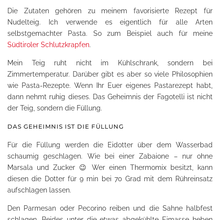
Die Zutaten gehören zu meinem favorisierte Rezept für
Nudelteig. Ich verwende es eigentlich für alle Arten
selbstgemachter Pasta. So zum Beispiel auch für meine
Südtiroler Schlutzkrapfen
.
Mein Teig ruht nicht im Kühlschrank, sondern bei
Zimmertemperatur. Darüber gibt es aber so viele Philosophien
wie Pasta-Rezepte. Wenn Ihr Euer eigenes Pastarezept habt,
dann nehmt ruhig dieses. Das Geheimnis der Fagotelli ist nicht
der Teig, sondern die Füllung.
DAS GEHEIMNIS IST DIE FÜLLUNG
Für die Füllung werden die Eidotter über dem Wasserbad
schaumig geschlagen. Wie bei einer Zabaione – nur ohne
Marsala und Zucker 😉 Wer einen Thermomix besitzt, kann
diesen die Dotter für 9 min bei 70 Grad mit dem Rühreinsatz
aufschlagen lassen.
Den Parmesan oder Pecorino reiben und die Sahne halbfest
schlagen. Beides unter die etwas abgekühlte Eimasse heben