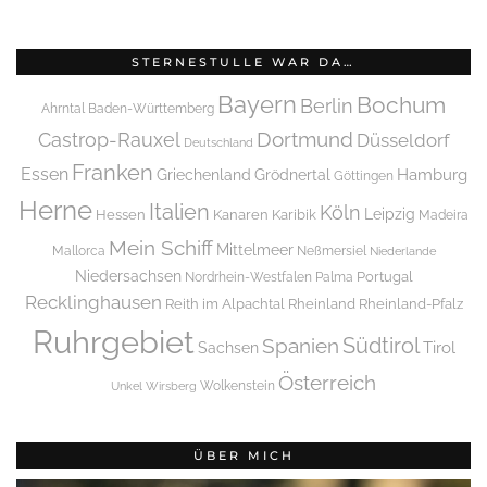
STERNESTULLE WAR DA…
Bayern
Bochum
Berlin
Ahrntal
Baden-Württemberg
Dortmund
Castrop-Rauxel
Düsseldorf
Deutschland
Franken
Essen
Griechenland
Hamburg
Grödnertal
Göttingen
Herne
Italien
Köln
Leipzig
Hessen
Kanaren
Karibik
Madeira
Mein Schiff
Mittelmeer
Mallorca
Neßmersiel
Niederlande
Niedersachsen
Portugal
Nordrhein-Westfalen
Palma
Recklinghausen
Reith im Alpachtal
Rheinland
Rheinland-Pfalz
Ruhrgebiet
Spanien
Südtirol
Tirol
Sachsen
Österreich
Wolkenstein
Unkel
Wirsberg
ÜBER MICH