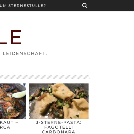
UM STERNESTULLE?
LE
D LEIDENSCHAFT.
KAUT –
3-STERNE-PASTA:
RCA
FAGOTELLI
CARBONARA