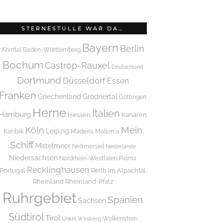
STERNESTULLE WAR DA…
Bayern
Berlin
Ahrntal
Baden-Württemberg
Bochum
Castrop-Rauxel
Deutschland
Dortmund
Düsseldorf
Essen
Franken
Griechenland
Grödnertal
Göttingen
Herne
Italien
Hamburg
Hessen
Kanaren
Mein
Köln
Leipzig
Karibik
Madeira
Mallorca
Schiff
Mittelmeer
Neßmersiel
Niederlande
Niedersachsen
Nordrhein-Westfalen
Palma
Recklinghausen
Portugal
Reith im Alpachtal
Rheinland
Rheinland-Pfalz
Ruhrgebiet
Spanien
Sachsen
Südtirol
Tirol
Wolkenstein
Unkel
Wirsberg