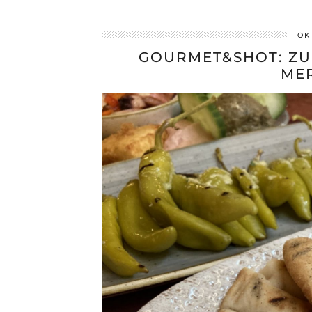
OK
GOURMET&SHOT: ZU
ME