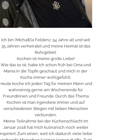
Ich bin (Micha)Ela Feldenz, 54 Jahre alt und seit
35 Jahren verheiratet und meine Heimat ist das
Ruhrgebiet.
Kochen ist meine große Liebe!
Wie das so ist, habe ich schon früh bei Oma und
Mama in die Töpfe geschaut und mich in der
Küche immer wohlgefühlt.
Heute koche ich jeden Tag für meinen Mann und
wahnsinnig gerne am Wochenende für
Freundinnen und Freunde. Durch das Thema
Kochen ist man irgendwie immer und auf
verschiedenen Wegen mit lieben Menschen
verbunden.
Meine Teilnahme bei der Küchenschlacht im
Januar 2018 hat mich kulinarisch noch weiter
inspiriert. Zum einen, weil ich dadurch viele liebe
kochende Menschen kennen lernen durfte. Zum