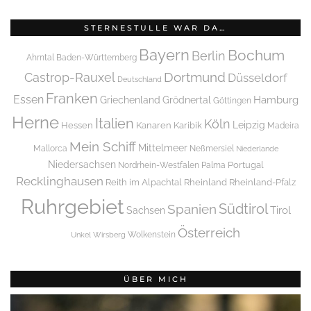
STERNESTULLE WAR DA…
Bayern
Bochum
Berlin
Ahrntal
Baden-Württemberg
Dortmund
Castrop-Rauxel
Düsseldorf
Deutschland
Franken
Essen
Griechenland
Hamburg
Grödnertal
Göttingen
Herne
Italien
Köln
Leipzig
Hessen
Kanaren
Karibik
Madeira
Mein Schiff
Mittelmeer
Mallorca
Neßmersiel
Niederlande
Niedersachsen
Portugal
Nordrhein-Westfalen
Palma
Recklinghausen
Reith im Alpachtal
Rheinland
Rheinland-Pfalz
Ruhrgebiet
Spanien
Südtirol
Tirol
Sachsen
Österreich
Wolkenstein
Unkel
Wirsberg
ÜBER MICH