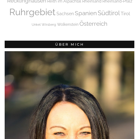
Recklinghausen
Reith im Alpachtal
Rheinland
Rheinland-Pfalz
Ruhrgebiet
Spanien
Südtirol
Tirol
Sachsen
Österreich
Wolkenstein
Unkel
Wirsberg
ÜBER MICH