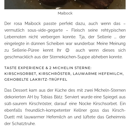
Maibock
Der rosa Maibock passte perfekt dazu, auch wenn das –
vermutlich sous-vide-gegarte – Fleisch seine rehtypischen
Lebernoten nicht verbergen konnte. Tja, der Sellerie …. der
eingelegte in dünnen Scheiben war wunderbar. Meine Meinung
zu Sellerie-Püree kennt Ihr 😉 auch wenn dieses sich
geschmacklich aus der Sterneküchen-Suppe abheben konnte.
TASTE EXPERIENCE & 2 MICHELIN STERNE:
KIRSCHSORBET, KIRSCHRÖSTER, LAUWARME HEFEMILCH,
GEHOBELTE LAKRITZ-TRÜFFEL
Das Dessert kam aus der Küche des mit zwei Micheln-Sternen
dekorierten AH by Tobias Bätz. Serviert wurde eine Spiegel aus
süß-saurem Kirschröster, darauf eine Nocke Kirschsorbet. Ein
ebenfalls freundlich-kompetenter Kellner goss das Kirsch-
Duett mit lauwarmer Hefemilch an und lüftete das Geheimnis
der Schatztruhe.