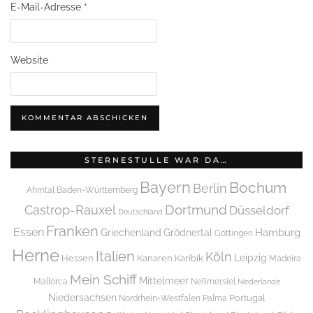
E-Mail-Adresse
*
Website
STERNESTULLE WAR DA…
Bayern
Bochum
Berlin
Ahrntal
Baden-Württemberg
Dortmund
Castrop-Rauxel
Düsseldorf
Deutschland
Franken
Essen
Griechenland
Hamburg
Grödnertal
Göttingen
Herne
Italien
Köln
Leipzig
Hessen
Kanaren
Karibik
Madeira
Mein Schiff
Mittelmeer
Mallorca
Neßmersiel
Niederlande
Niedersachsen
Portugal
Nordrhein-Westfalen
Palma