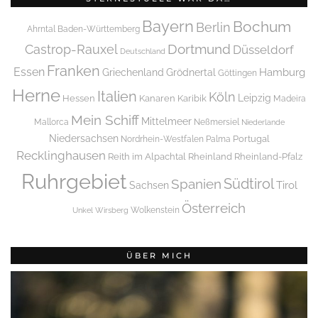
Bayern
Bochum
Berlin
Ahrntal
Baden-Württemberg
Dortmund
Castrop-Rauxel
Düsseldorf
Deutschland
Franken
Essen
Griechenland
Hamburg
Grödnertal
Göttingen
Herne
Italien
Köln
Leipzig
Hessen
Kanaren
Karibik
Madeira
Mein Schiff
Mittelmeer
Mallorca
Neßmersiel
Niederlande
Niedersachsen
Portugal
Nordrhein-Westfalen
Palma
Recklinghausen
Reith im Alpachtal
Rheinland
Rheinland-Pfalz
Ruhrgebiet
Spanien
Südtirol
Tirol
Sachsen
Österreich
Wolkenstein
Unkel
Wirsberg
ÜBER MICH