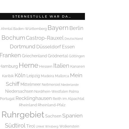
STERNESTULLE WAR DA…
Bayern
Berlin
Ahrntal
Baden-Württemberg
Bochum
Castrop-Rauxel
Deutschland
Dortmund
Düsseldorf
Essen
Franken
Griechenland
Grödnertal
Göttingen
Herne
Italien
Hamburg
Hessen
Kanaren
Mein
Köln
Leipzig
Karibik
Madeira
Mallorca
Schiff
Mittelmeer
Neßmersiel
Niederlande
Niedersachsen
Nordrhein-Westfalen
Palma
Recklinghausen
Portugal
Reith im Alpachtal
Rheinland
Rheinland-Pfalz
Ruhrgebiet
Spanien
Sachsen
Südtirol
Tirol
Wolkenstein
Unkel
Wirsberg