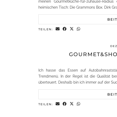
meinen Gourmetküche-für-zuhause-Radius
heimischen Tisch: Die Grammons Box. Dirk 
BEI
TEILEN:
DEZ
GOURMET&SHOT
Ich hasse das Essen auf Autobahnraststä
Trendmenü. In der Regel ist die Qualität be
überteuert. Deshalb bin ich immer auf der Su
BEI
TEILEN: