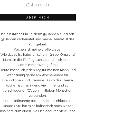
Österreich
ÜBER MICH
Ich bin (Micha)Ela Feldenz, 54 Jahre alt und seit
35 Jahren verheiratet und meine Heimat ist das
Ruhrgebiet.
Kochen ist meine große Liebe!
Wie das so ist, habe ich schon früh bei Oma und
Mama in die Töpfe geschaut und mich in der
Küche immer wohlgefühlt.
Heute koche ich jeden Tag für meinen Mann und
wahnsinnig gerne am Wochenende für
Freundinnen und Freunde. Durch das Thema
Kochen ist man irgendwie immer und auf
verschiedenen Wegen mit lieben Menschen
verbunden.
Meine Teilnahme bei der Küchenschlacht im
Januar 2018 hat mich kulinarisch noch weiter
inspiriert. Zum einen, weil ich dadurch viele liebe