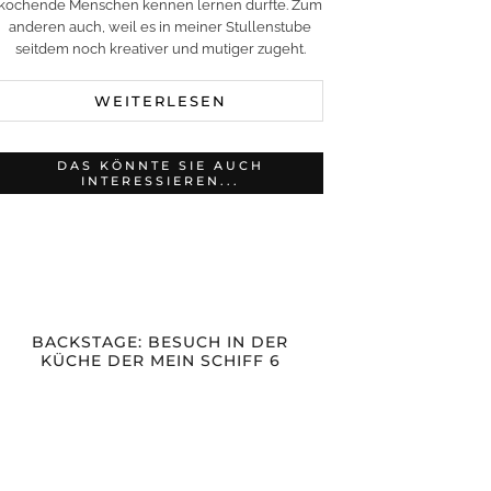
kochende Menschen kennen lernen durfte. Zum
anderen auch, weil es in meiner Stullenstube
seitdem noch kreativer und mutiger zugeht.
WEITERLESEN
DAS KÖNNTE SIE AUCH
INTERESSIEREN...
BACKSTAGE: BESUCH IN DER
KÜCHE DER MEIN SCHIFF 6