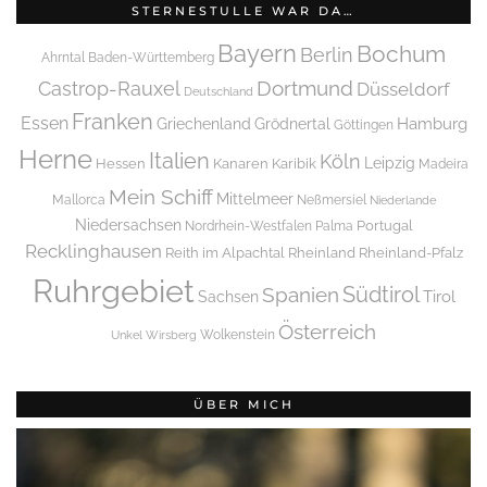
STERNESTULLE WAR DA…
Bayern
Bochum
Berlin
Ahrntal
Baden-Württemberg
Dortmund
Castrop-Rauxel
Düsseldorf
Deutschland
Franken
Essen
Griechenland
Hamburg
Grödnertal
Göttingen
Herne
Italien
Köln
Leipzig
Hessen
Kanaren
Karibik
Madeira
Mein Schiff
Mittelmeer
Mallorca
Neßmersiel
Niederlande
Niedersachsen
Portugal
Nordrhein-Westfalen
Palma
Recklinghausen
Reith im Alpachtal
Rheinland
Rheinland-Pfalz
Ruhrgebiet
Spanien
Südtirol
Tirol
Sachsen
Österreich
Wolkenstein
Unkel
Wirsberg
ÜBER MICH