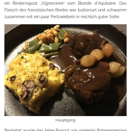
ein Rinderragout „Vigneronne“ vom Blonde d´Aquitaine. Das
Fleisch des französischen Rindes war butterzart und schwamm
zusammen mit ein paar Perlzwiebeln in reichlich guter Soße.
Hauptgang
Begleitet wurde das feine Ragout von zweierlei Bohnengemüse