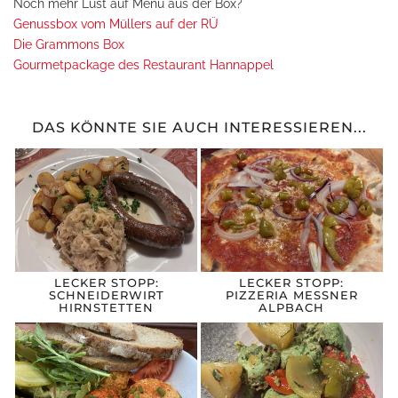
Noch mehr Lust auf Menü aus der Box?
Genussbox vom Müllers auf der RÜ
Die Grammons Box
Gourmetpackage des Restaurant Hannappel
DAS KÖNNTE SIE AUCH INTERESSIEREN...
LECKER STOPP:
LECKER STOPP:
SCHNEIDERWIRT
PIZZERIA MESSNER
HIRNSTETTEN
ALPBACH