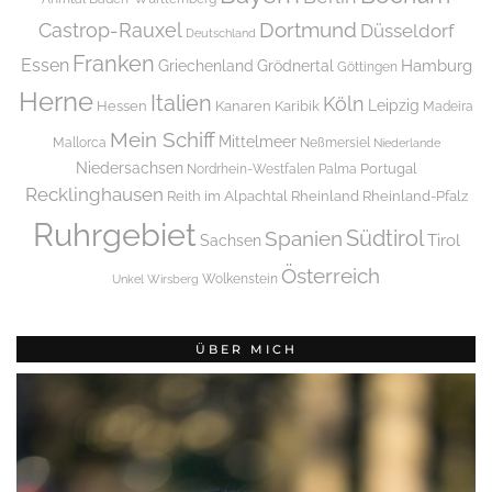
Dortmund
Castrop-Rauxel
Düsseldorf
Deutschland
Franken
Essen
Griechenland
Hamburg
Grödnertal
Göttingen
Herne
Italien
Köln
Leipzig
Hessen
Kanaren
Karibik
Madeira
Mein Schiff
Mittelmeer
Mallorca
Neßmersiel
Niederlande
Niedersachsen
Portugal
Nordrhein-Westfalen
Palma
Recklinghausen
Reith im Alpachtal
Rheinland
Rheinland-Pfalz
Ruhrgebiet
Spanien
Südtirol
Tirol
Sachsen
Österreich
Wolkenstein
Unkel
Wirsberg
ÜBER MICH