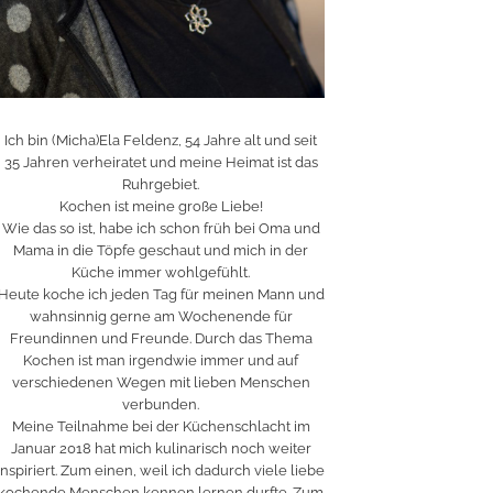
Ich bin (Micha)Ela Feldenz, 54 Jahre alt und seit
35 Jahren verheiratet und meine Heimat ist das
Ruhrgebiet.
Kochen ist meine große Liebe!
Wie das so ist, habe ich schon früh bei Oma und
Mama in die Töpfe geschaut und mich in der
Küche immer wohlgefühlt.
Heute koche ich jeden Tag für meinen Mann und
wahnsinnig gerne am Wochenende für
Freundinnen und Freunde. Durch das Thema
Kochen ist man irgendwie immer und auf
verschiedenen Wegen mit lieben Menschen
verbunden.
Meine Teilnahme bei der Küchenschlacht im
Januar 2018 hat mich kulinarisch noch weiter
inspiriert. Zum einen, weil ich dadurch viele liebe
kochende Menschen kennen lernen durfte. Zum