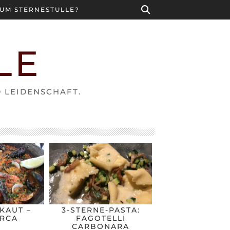
UM STERNESTULLE?
LE
D LEIDENSCHAFT.
KAUT –
3-STERNE-PASTA:
RCA
FAGOTELLI
CARBONARA