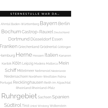
STERNESTULLE WAR DA…
Bayern
Berlin
Ahrntal
Baden-Württemberg
Bochum
Castrop-Rauxel
Deutschland
Dortmund
Düsseldorf
Essen
Franken
Griechenland
Grödnertal
Göttingen
Herne
Italien
Hamburg
Hessen
Kanaren
Mein
Köln
Leipzig
Karibik
Madeira
Mallorca
Schiff
Mittelmeer
Neßmersiel
Niederlande
Niedersachsen
Nordrhein-Westfalen
Palma
Recklinghausen
Portugal
Reith im Alpachtal
Rheinland
Rheinland-Pfalz
Ruhrgebiet
Spanien
Sachsen
Südtirol
Tirol
Wolkenstein
Unkel
Wirsberg