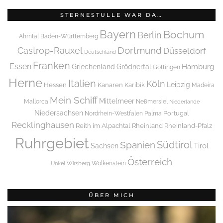
STERNESTULLE WAR DA…
Bayern
Bochum
Berlin
Ahrntal
Baden-Württemberg
Dortmund
Castrop-Rauxel
Düsseldorf
Deutschland
Franken
Essen
Griechenland
Hamburg
Grödnertal
Göttingen
Herne
Italien
Köln
Leipzig
Hessen
Kanaren
Karibik
Madeira
Mein Schiff
Mittelmeer
Mallorca
Neßmersiel
Niederlande
Niedersachsen
Portugal
Nordrhein-Westfalen
Palma
Recklinghausen
Reith im Alpachtal
Rheinland
Rheinland-Pfalz
Ruhrgebiet
Spanien
Südtirol
Tirol
Sachsen
Österreich
Wolkenstein
Unkel
Wirsberg
ÜBER MICH