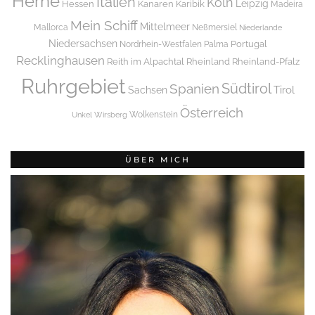
Herne
Italien
Köln
Leipzig
Hessen
Kanaren
Karibik
Madeira
Mein Schiff
Mittelmeer
Mallorca
Neßmersiel
Niederlande
Niedersachsen
Portugal
Nordrhein-Westfalen
Palma
Recklinghausen
Reith im Alpachtal
Rheinland
Rheinland-Pfalz
Ruhrgebiet
Spanien
Südtirol
Tirol
Sachsen
Österreich
Wolkenstein
Unkel
Wirsberg
ÜBER MICH