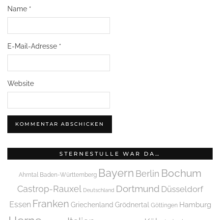
Name
*
E-Mail-Adresse
*
Website
STERNESTULLE WAR DA…
Bayern
Bochum
Berlin
Ahrntal
Baden-Württemberg
Dortmund
Castrop-Rauxel
Düsseldorf
Deutschland
Franken
Essen
Griechenland
Hamburg
Grödnertal
Göttingen