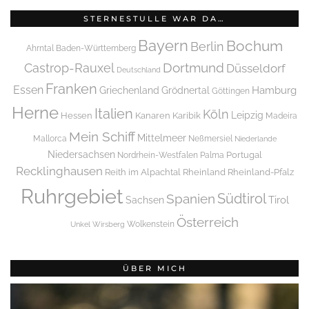
STERNESTULLE WAR DA…
Bayern
Bochum
Berlin
Ahrntal
Baden-Württemberg
Dortmund
Castrop-Rauxel
Düsseldorf
Deutschland
Franken
Essen
Griechenland
Hamburg
Grödnertal
Göttingen
Herne
Italien
Köln
Leipzig
Hessen
Kanaren
Karibik
Madeira
Mein Schiff
Mittelmeer
Mallorca
Neßmersiel
Niederlande
Niedersachsen
Portugal
Nordrhein-Westfalen
Palma
Recklinghausen
Reith im Alpachtal
Rheinland
Rheinland-Pfalz
Ruhrgebiet
Spanien
Südtirol
Tirol
Sachsen
Österreich
Wolkenstein
Unkel
Wirsberg
ÜBER MICH