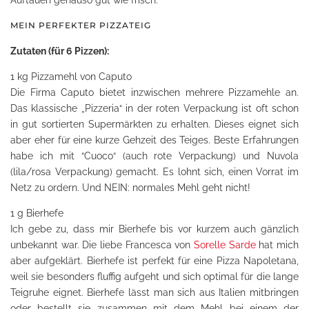
MEIN PERFEKTER PIZZATEIG
Zutaten (für 6 Pizzen):
1 kg Pizzamehl von Caputo
Die Firma Caputo bietet inzwischen mehrere Pizzamehle an.
Das klassische „Pizzeria“ in der roten Verpackung ist oft schon
in gut sortierten Supermärkten zu erhalten. Dieses eignet sich
aber eher für eine kurze Gehzeit des Teiges. Beste Erfahrungen
habe ich mit “Cuoco“ (auch rote Verpackung) und Nuvola
(lila/rosa Verpackung) gemacht. Es lohnt sich, einen Vorrat im
Netz zu ordern. Und NEIN: normales Mehl geht nicht!
1 g Bierhefe
Ich gebe zu, dass mir Bierhefe bis vor kurzem auch gänzlich
unbekannt war. Die liebe Francesca von
Sorelle Sarde
hat mich
aber aufgeklärt. Bierhefe ist perfekt für eine Pizza Napoletana,
weil sie besonders fluffig aufgeht und sich optimal für die lange
Teigruhe eignet. Bierhefe lässt man sich aus Italien mitbringen
oder bestellt sie zusammen mit dem Mehl bei einem der