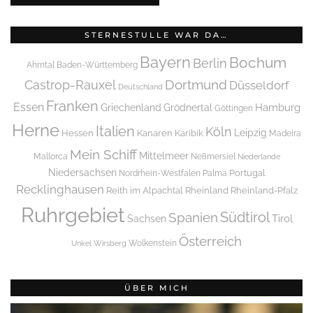
STERNESTULLE WAR DA…
Bayern
Bochum
Berlin
Ahrntal
Baden-Württemberg
Dortmund
Castrop-Rauxel
Düsseldorf
Deutschland
Franken
Essen
Griechenland
Hamburg
Grödnertal
Göttingen
Herne
Italien
Köln
Leipzig
Hessen
Kanaren
Karibik
Madeira
Mein Schiff
Mittelmeer
Mallorca
Neßmersiel
Niederlande
Niedersachsen
Portugal
Nordrhein-Westfalen
Palma
Recklinghausen
Reith im Alpachtal
Rheinland
Rheinland-Pfalz
Ruhrgebiet
Spanien
Südtirol
Tirol
Sachsen
Österreich
Wolkenstein
Unkel
Wirsberg
ÜBER MICH