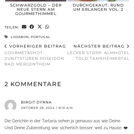
SCHWARZGOLD – DER
DURCHGEKAUT: RUND
NEUE STERN AM
UM ERLANGEN VOL. 2
GOURMETHIMMEL
TEILEN:
LISSABON
,
PORTUGAL
VORHERIGER BEITRAG
NÄCHSTER BEITRAG
GOURMET&SHOT:
LECKER STOPP: ALMHOTEL
ZUNFTSTUBEN POSEIDON
TOLD TANNHEIMERTAL
BAD MERGENTHEIM
2 KOMMENTARE
BIRGIT DYRNA
OKTOBER 28, 2024 / 8:16 A.M.
Die Gerichte in der Tartaria sehen ja genauso aus wie Deine.
Und Deine Zubereitung war sicherlich besser, weil zu Hause. ❤️