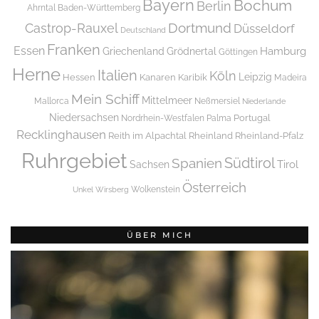
Bayern
Bochum
Berlin
Ahrntal
Baden-Württemberg
Dortmund
Castrop-Rauxel
Düsseldorf
Deutschland
Franken
Essen
Griechenland
Hamburg
Grödnertal
Göttingen
Herne
Italien
Köln
Leipzig
Hessen
Kanaren
Karibik
Madeira
Mein Schiff
Mittelmeer
Mallorca
Neßmersiel
Niederlande
Niedersachsen
Portugal
Nordrhein-Westfalen
Palma
Recklinghausen
Reith im Alpachtal
Rheinland
Rheinland-Pfalz
Ruhrgebiet
Spanien
Südtirol
Tirol
Sachsen
Österreich
Wolkenstein
Unkel
Wirsberg
ÜBER MICH