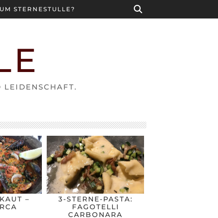
UM STERNESTULLE?
LE
D LEIDENSCHAFT.
KAUT –
3-STERNE-PASTA:
RCA
FAGOTELLI
CARBONARA