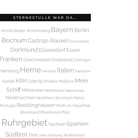
STERNESTULLE WAR DA…
Bayern
Berlin
Ahrntal
Baden-Württemberg
Bochum
Castrop-Rauxel
Deutschland
Dortmund
Düsseldorf
Essen
Franken
Griechenland
Grödnertal
Göttingen
Herne
Italien
Hamburg
Hessen
Kanaren
Mein
Köln
Leipzig
Karibik
Madeira
Mallorca
Schiff
Mittelmeer
Neßmersiel
Niederlande
Niedersachsen
Nordrhein-Westfalen
Palma
Recklinghausen
Portugal
Reith im Alpachtal
Rheinland
Rheinland-Pfalz
Ruhrgebiet
Spanien
Sachsen
Südtirol
Tirol
Wolkenstein
Unkel
Wirsberg