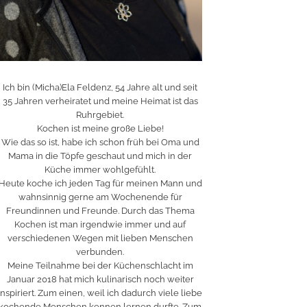
Ich bin (Micha)Ela Feldenz, 54 Jahre alt und seit
35 Jahren verheiratet und meine Heimat ist das
Ruhrgebiet.
Kochen ist meine große Liebe!
Wie das so ist, habe ich schon früh bei Oma und
Mama in die Töpfe geschaut und mich in der
Küche immer wohlgefühlt.
Heute koche ich jeden Tag für meinen Mann und
wahnsinnig gerne am Wochenende für
Freundinnen und Freunde. Durch das Thema
Kochen ist man irgendwie immer und auf
verschiedenen Wegen mit lieben Menschen
verbunden.
Meine Teilnahme bei der Küchenschlacht im
Januar 2018 hat mich kulinarisch noch weiter
inspiriert. Zum einen, weil ich dadurch viele liebe
kochende Menschen kennen lernen durfte. Zum