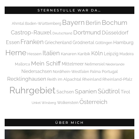
STERNESTULLE WAR DA…
Bayern
Bochum
Berlin
Ahrntal
Baden-Württemberg
Dortmund
Castrop-Rauxel
Düsseldorf
Deutschland
Franken
Essen
Griechenland
Hamburg
Grödnertal
Göttingen
Herne
Italien
Köln
Leipzig
Hessen
Kanaren
Karibik
Madeira
Mein Schiff
Mittelmeer
Mallorca
Neßmersiel
Niederlande
Niedersachsen
Portugal
Nordrhein-Westfalen
Palma
Recklinghausen
Reith im Alpachtal
Rheinland
Rheinland-Pfalz
Ruhrgebiet
Spanien
Südtirol
Tirol
Sachsen
Österreich
Wolkenstein
Unkel
Wirsberg
ÜBER MICH