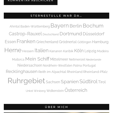
STERNESTULLE WAR DA…
Bayern
Bochum
Berlin
Ahrntal
Baden-Württemberg
Dortmund
Castrop-Rauxel
Düsseldorf
Deutschland
Franken
Essen
Griechenland
Hamburg
Grödnertal
Göttingen
Herne
Italien
Köln
Leipzig
Hessen
Kanaren
Karibik
Madeira
Mein Schiff
Mittelmeer
Mallorca
Neßmersiel
Niederlande
Niedersachsen
Portugal
Nordrhein-Westfalen
Palma
Recklinghausen
Reith im Alpachtal
Rheinland
Rheinland-Pfalz
Ruhrgebiet
Spanien
Südtirol
Tirol
Sachsen
Österreich
Wolkenstein
Unkel
Wirsberg
ÜBER MICH