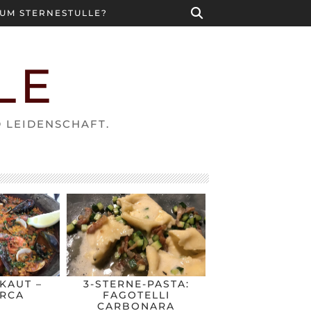
UM STERNESTULLE?
LE
D LEIDENSCHAFT.
KAUT –
3-STERNE-PASTA:
RCA
FAGOTELLI
CARBONARA