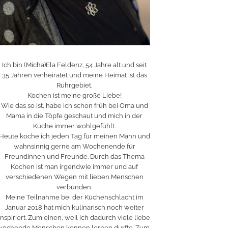
Ich bin (Micha)Ela Feldenz, 54 Jahre alt und seit
35 Jahren verheiratet und meine Heimat ist das
Ruhrgebiet.
Kochen ist meine große Liebe!
Wie das so ist, habe ich schon früh bei Oma und
Mama in die Töpfe geschaut und mich in der
Küche immer wohlgefühlt.
Heute koche ich jeden Tag für meinen Mann und
wahnsinnig gerne am Wochenende für
Freundinnen und Freunde. Durch das Thema
Kochen ist man irgendwie immer und auf
verschiedenen Wegen mit lieben Menschen
verbunden.
Meine Teilnahme bei der Küchenschlacht im
Januar 2018 hat mich kulinarisch noch weiter
inspiriert. Zum einen, weil ich dadurch viele liebe
kochende Menschen kennen lernen durfte. Zum