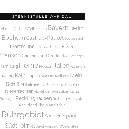
STERNESTULLE WAR DA…
Bayern
Berlin
Ahrntal
Baden-Württemberg
Bochum
Castrop-Rauxel
Deutschland
Dortmund
Düsseldorf
Essen
Franken
Griechenland
Grödnertal
Göttingen
Herne
Italien
Hamburg
Hessen
Kanaren
Mein
Köln
Leipzig
Karibik
Madeira
Mallorca
Schiff
Mittelmeer
Neßmersiel
Niederlande
Niedersachsen
Nordrhein-Westfalen
Palma
Recklinghausen
Portugal
Reith im Alpachtal
Rheinland
Rheinland-Pfalz
Ruhrgebiet
Spanien
Sachsen
Südtirol
Tirol
Wolkenstein
Unkel
Wirsberg