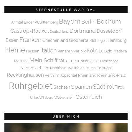
STERNESTULLE WAR DA…
Bayern
Bochum
Berlin
Ahrntal
Baden-Württemberg
Dortmund
Castrop-Rauxel
Düsseldorf
Deutschland
Franken
Essen
Griechenland
Hamburg
Grödnertal
Göttingen
Herne
Italien
Köln
Leipzig
Hessen
Kanaren
Karibik
Madeira
Mein Schiff
Mittelmeer
Mallorca
Neßmersiel
Niederlande
Niedersachsen
Portugal
Nordrhein-Westfalen
Palma
Recklinghausen
Reith im Alpachtal
Rheinland
Rheinland-Pfalz
Ruhrgebiet
Spanien
Südtirol
Tirol
Sachsen
Österreich
Wolkenstein
Unkel
Wirsberg
ÜBER MICH