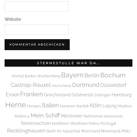
Website
STERNESTULLE WAR DA…
Bayern
Bochum
Berlin
Ahrntal
Baden-Württemberg
Dortmund
Castrop-Rauxel
Düsseldorf
Deutschland
Franken
Essen
Griechenland
Hamburg
Grödnertal
Göttingen
Herne
Italien
Köln
Leipzig
Hessen
Kanaren
Karibik
Madeira
Mein Schiff
Mittelmeer
Mallorca
Neßmersiel
Niederlande
Niedersachsen
Portugal
Nordrhein-Westfalen
Palma
Recklinghausen
Reith im Alpachtal
Rheinland
Rheinland-Pfalz