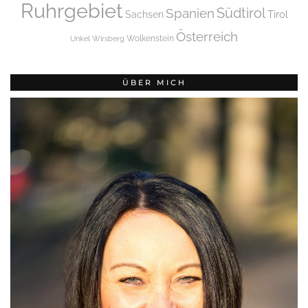
Ruhrgebiet
Spanien
Südtirol
Tirol
Sachsen
Österreich
Wolkenstein
Unkel
Wirsberg
ÜBER MICH