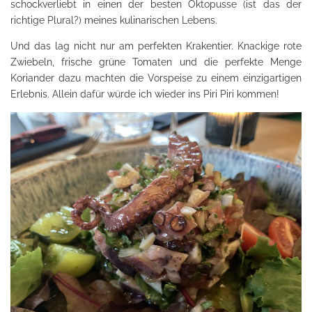
schockverliebt in einen der besten Oktopusse (ist das der
richtige Plural?) meines kulinarischen Lebens.
Und das lag nicht nur am perfekten Krakentier. Knackige rote
Zwiebeln, frische grüne Tomaten und die perfekte Menge
Koriander dazu machten die Vorspeise zu einem einzigartigen
Erlebnis. Allein dafür würde ich wieder ins Piri Piri kommen!