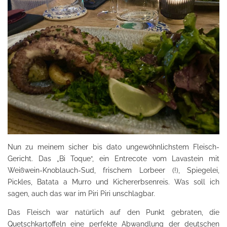
Nun zu meinem sicher bis dato ungewöhnlichstem Fleisch-
Gericht. Das „Bi Toque“, ein Entrecote vom Lavastein mit
Weißwein-Knoblauch-Sud, frischem Lorbeer (!), Spiegelei,
Pickles, Batata a Murro und Kichererbsenreis. Was soll ich
sagen, auch das war im Piri Piri unschlagbar.
Das Fleisch war natürlich auf den Punkt gebraten, die
Quetschkartoffeln eine perfekte Abwandlung der deutschen