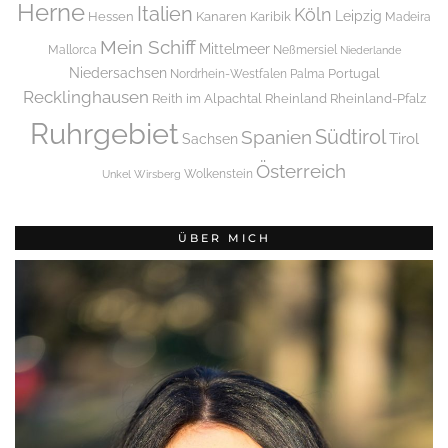
Herne
Italien
Köln
Leipzig
Hessen
Kanaren
Karibik
Madeira
Mein Schiff
Mittelmeer
Mallorca
Neßmersiel
Niederlande
Niedersachsen
Portugal
Nordrhein-Westfalen
Palma
Recklinghausen
Reith im Alpachtal
Rheinland
Rheinland-Pfalz
Ruhrgebiet
Spanien
Südtirol
Tirol
Sachsen
Österreich
Wolkenstein
Unkel
Wirsberg
ÜBER MICH