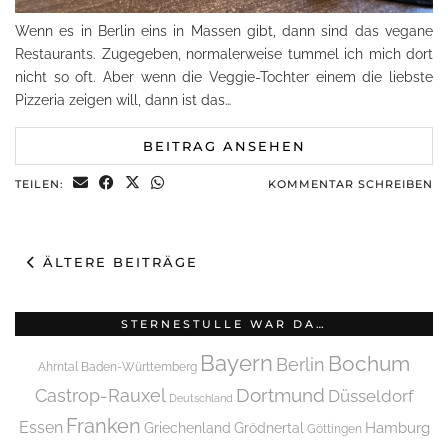
Wenn es in Berlin eins in Massen gibt, dann sind das vegane
Restaurants. Zugegeben, normalerweise tummel ich mich dort
nicht so oft. Aber wenn die Veggie-Tochter einem die liebste
Pizzeria zeigen will, dann ist das…
BEITRAG ANSEHEN
TEILEN:
KOMMENTAR SCHREIBEN
ÄLTERE BEITRÄGE
STERNESTULLE WAR DA…
Bayern
Bochum
Berlin
Ahrntal
Baden-Württemberg
Dortmund
Castrop-Rauxel
Düsseldorf
Deutschland
Franken
Essen
Griechenland
Hamburg
Grödnertal
Göttingen