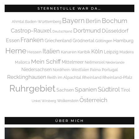
STERNESTULLE WAR DA…
Bayern
Bochum
Berlin
Ahrntal
Baden-Württemberg
Dortmund
Castrop-Rauxel
Düsseldorf
Deutschland
Franken
Essen
Griechenland
Hamburg
Grödnertal
Göttingen
Herne
Italien
Köln
Leipzig
Hessen
Kanaren
Karibik
Madeira
Mein Schiff
Mittelmeer
Mallorca
Neßmersiel
Niederlande
Niedersachsen
Portugal
Nordrhein-Westfalen
Palma
Recklinghausen
Reith im Alpachtal
Rheinland
Rheinland-Pfalz
Ruhrgebiet
Spanien
Südtirol
Tirol
Sachsen
Österreich
Wolkenstein
Unkel
Wirsberg
ÜBER MICH