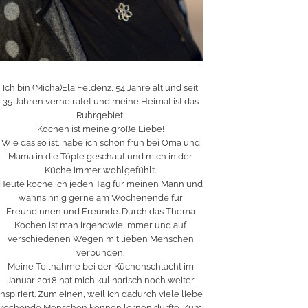
Ich bin (Micha)Ela Feldenz, 54 Jahre alt und seit
35 Jahren verheiratet und meine Heimat ist das
Ruhrgebiet.
Kochen ist meine große Liebe!
Wie das so ist, habe ich schon früh bei Oma und
Mama in die Töpfe geschaut und mich in der
Küche immer wohlgefühlt.
Heute koche ich jeden Tag für meinen Mann und
wahnsinnig gerne am Wochenende für
Freundinnen und Freunde. Durch das Thema
Kochen ist man irgendwie immer und auf
verschiedenen Wegen mit lieben Menschen
verbunden.
Meine Teilnahme bei der Küchenschlacht im
Januar 2018 hat mich kulinarisch noch weiter
inspiriert. Zum einen, weil ich dadurch viele liebe
kochende Menschen kennen lernen durfte. Zum