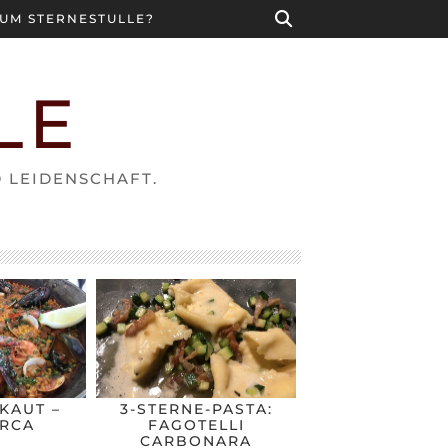
UM STERNESTULLE?
LE
D LEIDENSCHAFT.
KAUT –
3-STERNE-PASTA:
RCA
FAGOTELLI
CARBONARA