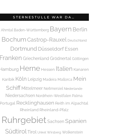
STERNESTULLE WAR DA…
Bayern
Berlin
Ahrntal
Baden-Württemberg
Bochum
Castrop-Rauxel
Deutschland
Dortmund
Düsseldorf
Essen
Franken
Griechenland
Grödnertal
Göttingen
Herne
Italien
Hamburg
Hessen
Kanaren
Mein
Köln
Leipzig
Karibik
Madeira
Mallorca
Schiff
Mittelmeer
Neßmersiel
Niederlande
Niedersachsen
Nordrhein-Westfalen
Palma
Recklinghausen
Portugal
Reith im Alpachtal
Rheinland
Rheinland-Pfalz
Ruhrgebiet
Spanien
Sachsen
Südtirol
Tirol
Wolkenstein
Unkel
Wirsberg