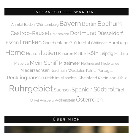
STERNESTULLE WAR DA…
Bayern
Bochum
Berlin
Ahrntal
Baden-Württemberg
Dortmund
Castrop-Rauxel
Düsseldorf
Deutschland
Franken
Essen
Griechenland
Hamburg
Grödnertal
Göttingen
Herne
Italien
Köln
Leipzig
Hessen
Kanaren
Karibik
Madeira
Mein Schiff
Mittelmeer
Mallorca
Neßmersiel
Niederlande
Niedersachsen
Portugal
Nordrhein-Westfalen
Palma
Recklinghausen
Reith im Alpachtal
Rheinland
Rheinland-Pfalz
Ruhrgebiet
Spanien
Südtirol
Tirol
Sachsen
Österreich
Wolkenstein
Unkel
Wirsberg
ÜBER MICH