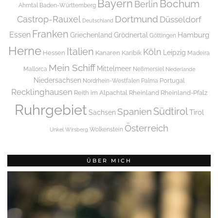
Bayern
Bochum
Berlin
Ahrntal
Baden-Württemberg
Dortmund
Castrop-Rauxel
Düsseldorf
Deutschland
Franken
Essen
Griechenland
Hamburg
Grödnertal
Göttingen
Herne
Italien
Köln
Leipzig
Hessen
Kanaren
Karibik
Madeira
Mein Schiff
Mittelmeer
Mallorca
Neßmersiel
Niederlande
Niedersachsen
Portugal
Nordrhein-Westfalen
Palma
Recklinghausen
Reith im Alpachtal
Rheinland
Rheinland-Pfalz
Ruhrgebiet
Spanien
Südtirol
Tirol
Sachsen
Österreich
Wolkenstein
Unkel
Wirsberg
ÜBER MICH