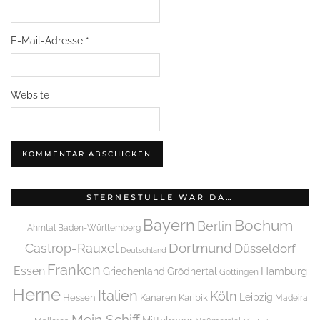
E-Mail-Adresse
*
Website
STERNESTULLE WAR DA…
Bayern
Bochum
Berlin
Ahrntal
Baden-Württemberg
Dortmund
Castrop-Rauxel
Düsseldorf
Deutschland
Franken
Essen
Griechenland
Hamburg
Grödnertal
Göttingen
Herne
Italien
Köln
Leipzig
Hessen
Kanaren
Karibik
Madeira
Mein Schiff