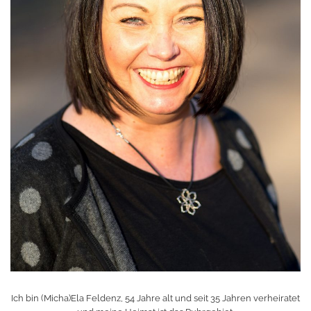
Ich bin (Micha)Ela Feldenz, 54 Jahre alt und seit 35 Jahren verheiratet