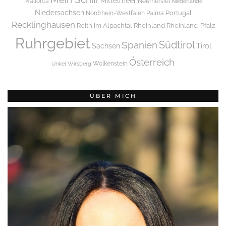
Mittelmeer
Mallorca
Neßmersiel
Niederlande
Niedersachsen
Portugal
Nordrhein-Westfalen
Palma
Recklinghausen
Reith im Alpachtal
Rheinland
Rheinland-Pfalz
Ruhrgebiet
Spanien
Südtirol
Tirol
Sachsen
Österreich
Wolkenstein
Unkel
Wirsberg
ÜBER MICH