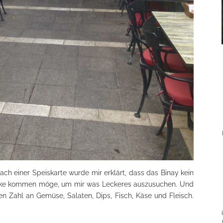
h einer Speiskarte wurde mir erklärt, dass das Binay kein
 Theke kommen möge, um mir was Leckeres auszusuchen. Und
n Zahl an Gemüse, Salaten, Dips, Fisch, Käse und Fleisch.