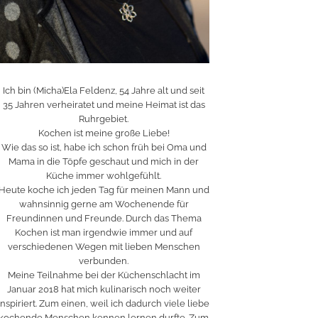
Ich bin (Micha)Ela Feldenz, 54 Jahre alt und seit
35 Jahren verheiratet und meine Heimat ist das
Ruhrgebiet.
Kochen ist meine große Liebe!
Wie das so ist, habe ich schon früh bei Oma und
Mama in die Töpfe geschaut und mich in der
Küche immer wohlgefühlt.
Heute koche ich jeden Tag für meinen Mann und
wahnsinnig gerne am Wochenende für
Freundinnen und Freunde. Durch das Thema
Kochen ist man irgendwie immer und auf
verschiedenen Wegen mit lieben Menschen
verbunden.
Meine Teilnahme bei der Küchenschlacht im
Januar 2018 hat mich kulinarisch noch weiter
inspiriert. Zum einen, weil ich dadurch viele liebe
kochende Menschen kennen lernen durfte. Zum