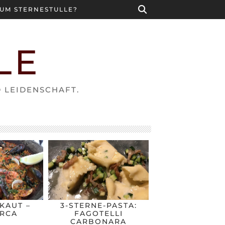
UM STERNESTULLE?
LE
D LEIDENSCHAFT.
KAUT –
3-STERNE-PASTA:
RCA
FAGOTELLI
CARBONARA