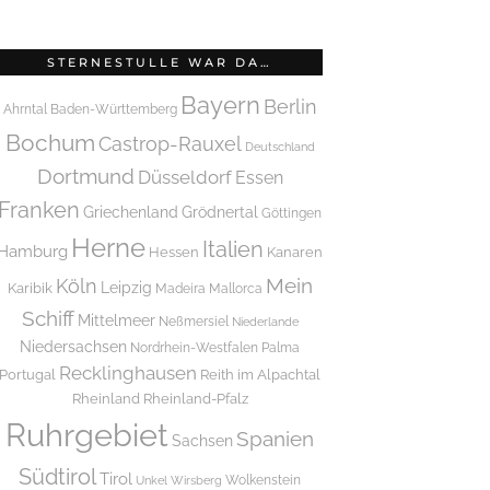
STERNESTULLE WAR DA…
Bayern
Berlin
Ahrntal
Baden-Württemberg
Bochum
Castrop-Rauxel
Deutschland
Dortmund
Düsseldorf
Essen
Franken
Griechenland
Grödnertal
Göttingen
Herne
Italien
Hamburg
Hessen
Kanaren
Mein
Köln
Leipzig
Karibik
Madeira
Mallorca
Schiff
Mittelmeer
Neßmersiel
Niederlande
Niedersachsen
Nordrhein-Westfalen
Palma
Recklinghausen
Portugal
Reith im Alpachtal
Rheinland
Rheinland-Pfalz
Ruhrgebiet
Spanien
Sachsen
Südtirol
Tirol
Wolkenstein
Unkel
Wirsberg