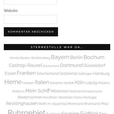
Website
STERNESTULLE WAR DA…
Bayern
Bochum
Berlin
Ahrntal
Baden-Württemberg
Dortmund
Castrop-Rauxel
Düsseldorf
Deutschland
Franken
Essen
Griechenland
Hamburg
Grödnertal
Göttingen
Herne
Italien
Köln
Leipzig
Hessen
Kanaren
Karibik
Madeira
Mein Schiff
Mittelmeer
Mallorca
Neßmersiel
Niederlande
Niedersachsen
Portugal
Nordrhein-Westfalen
Palma
Recklinghausen
Reith im Alpachtal
Rheinland
Rheinland-Pfalz
Ruhrgebiet
Spanien
Südtirol