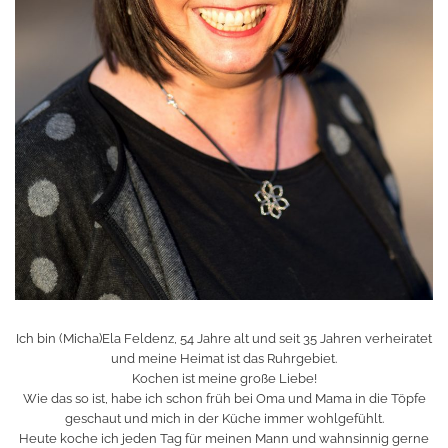
Ich bin (Micha)Ela Feldenz, 54 Jahre alt und seit 35 Jahren verheiratet
und meine Heimat ist das Ruhrgebiet.
Kochen ist meine große Liebe!
Wie das so ist, habe ich schon früh bei Oma und Mama in die Töpfe
geschaut und mich in der Küche immer wohlgefühlt.
Heute koche ich jeden Tag für meinen Mann und wahnsinnig gerne