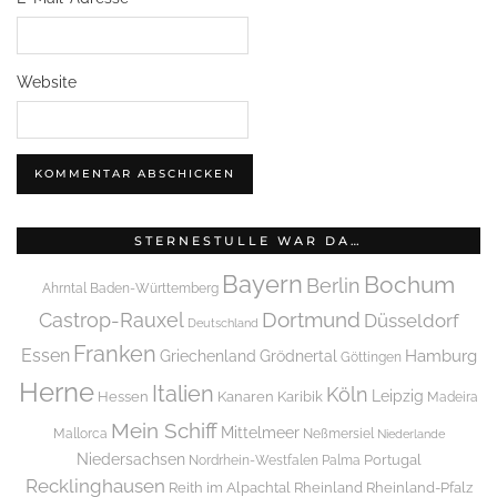
Website
STERNESTULLE WAR DA…
Bayern
Bochum
Berlin
Ahrntal
Baden-Württemberg
Dortmund
Castrop-Rauxel
Düsseldorf
Deutschland
Franken
Essen
Griechenland
Hamburg
Grödnertal
Göttingen
Herne
Italien
Köln
Leipzig
Hessen
Kanaren
Karibik
Madeira
Mein Schiff
Mittelmeer
Mallorca
Neßmersiel
Niederlande
Niedersachsen
Portugal
Nordrhein-Westfalen
Palma
Recklinghausen
Reith im Alpachtal
Rheinland
Rheinland-Pfalz