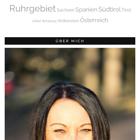
Ruhrgebiet
Spanien
Südtirol
Tirol
Sachsen
Österreich
Wolkenstein
Unkel
Wirsberg
ÜBER MICH