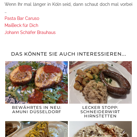
Wenn Ihr mal länger in Köln seid, dann schaut doch mal vorbei
…
Pasta Bar Caruso
MaiBeck für Dich
Johann Schäfer Brauhaus
DAS KÖNNTE SIE AUCH INTERESSIEREN...
BEWÄHRTES IN NEU:
LECKER STOPP:
AMUNI DÜSSELDORF
SCHNEIDERWIRT
HIRNSTETTEN