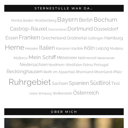
STERNESTULLE WAR DA…
Bayern
Bochum
Berlin
Ahrntal
Baden-Württemberg
Dortmund
Castrop-Rauxel
Düsseldorf
Deutschland
Franken
Essen
Griechenland
Hamburg
Grödnertal
Göttingen
Herne
Italien
Köln
Leipzig
Hessen
Kanaren
Karibik
Madeira
Mein Schiff
Mittelmeer
Mallorca
Neßmersiel
Niederlande
Niedersachsen
Portugal
Nordrhein-Westfalen
Palma
Recklinghausen
Reith im Alpachtal
Rheinland
Rheinland-Pfalz
Ruhrgebiet
Spanien
Südtirol
Tirol
Sachsen
Österreich
Wolkenstein
Unkel
Wirsberg
ÜBER MICH