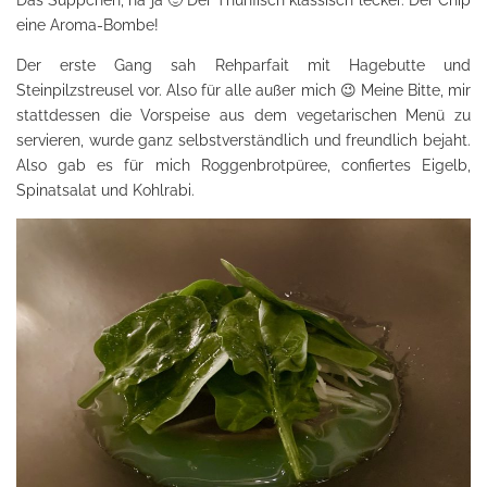
Das Süppchen, na ja 🙂 Der Thunfisch klassisch lecker. Der Chip
eine Aroma-Bombe!
Der erste Gang sah Rehparfait mit Hagebutte und
Steinpilzstreusel vor. Also für alle außer mich 😉 Meine Bitte, mir
stattdessen die Vorspeise aus dem vegetarischen Menü zu
servieren, wurde ganz selbstverständlich und freundlich bejaht.
Also gab es für mich Roggenbrotpüree, confiertes Eigelb,
Spinatsalat und Kohlrabi.