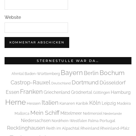
Website
STERNESTULLE WAR DA…
Bayern
Bochum
Berlin
Ahrntal
Baden-Württemberg
Dortmund
Castrop-Rauxel
Düsseldorf
Deutschland
Franken
Essen
Griechenland
Hamburg
Grödnertal
Göttingen
Herne
Italien
Köln
Leipzig
Hessen
Kanaren
Karibik
Madeira
Mein Schiff
Mittelmeer
Mallorca
Neßmersiel
Niederlande
Niedersachsen
Portugal
Nordrhein-Westfalen
Palma
Recklinghausen
Reith im Alpachtal
Rheinland
Rheinland-Pfalz