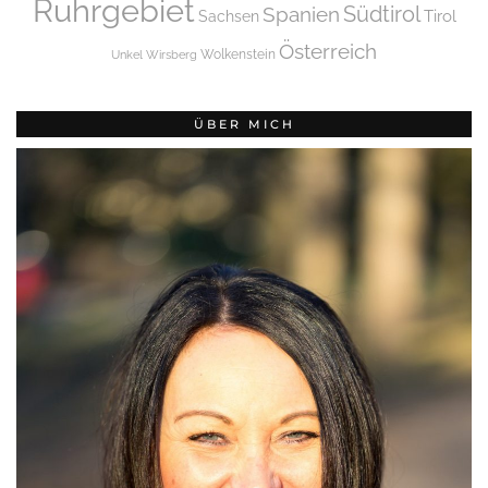
Ruhrgebiet
Spanien
Südtirol
Tirol
Sachsen
Österreich
Wolkenstein
Unkel
Wirsberg
ÜBER MICH