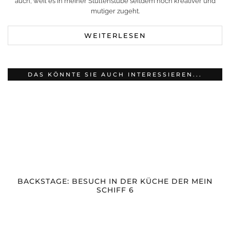
auch, weil es in meiner Stullenstube seitdem noch kreativer und
mutiger zugeht.
WEITERLESEN
DAS KÖNNTE SIE AUCH INTERESSIEREN...
BACKSTAGE: BESUCH IN DER KÜCHE DER MEIN
SCHIFF 6