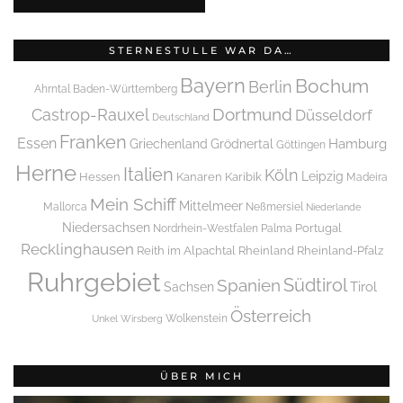
STERNESTULLE WAR DA…
Bayern
Bochum
Berlin
Ahrntal
Baden-Württemberg
Dortmund
Castrop-Rauxel
Düsseldorf
Deutschland
Franken
Essen
Griechenland
Hamburg
Grödnertal
Göttingen
Herne
Italien
Köln
Leipzig
Hessen
Kanaren
Karibik
Madeira
Mein Schiff
Mittelmeer
Mallorca
Neßmersiel
Niederlande
Niedersachsen
Portugal
Nordrhein-Westfalen
Palma
Recklinghausen
Reith im Alpachtal
Rheinland
Rheinland-Pfalz
Ruhrgebiet
Spanien
Südtirol
Tirol
Sachsen
Österreich
Wolkenstein
Unkel
Wirsberg
ÜBER MICH