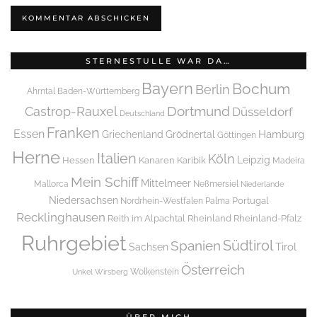
STERNESTULLE WAR DA…
Bayern
Bochum
Berlin
Ahrntal
Baden-Württemberg
Dortmund
Castrop-Rauxel
Düsseldorf
Deutschland
Franken
Essen
Griechenland
Hamburg
Grödnertal
Göttingen
Herne
Italien
Köln
Leipzig
Hessen
Kanaren
Karibik
Madeira
Mein Schiff
Mittelmeer
Mallorca
Neßmersiel
Niederlande
Niedersachsen
Portugal
Nordrhein-Westfalen
Palma
Recklinghausen
Reith im Alpachtal
Rheinland
Rheinland-Pfalz
Ruhrgebiet
Spanien
Südtirol
Tirol
Sachsen
Österreich
Wolkenstein
Unkel
Wirsberg
ÜBER MICH