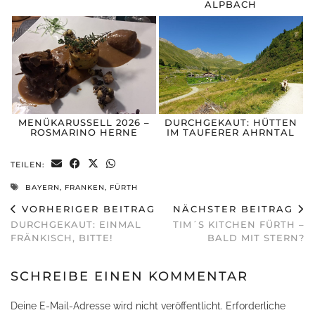
ALPBACH
MENÜKARUSSELL 2026 –
DURCHGEKAUT: HÜTTEN
ROSMARINO HERNE
IM TAUFERER AHRNTAL
TEILEN:
BAYERN
,
FRANKEN
,
FÜRTH
VORHERIGER BEITRAG
NÄCHSTER BEITRAG
DURCHGEKAUT: EINMAL
TIM´S KITCHEN FÜRTH –
FRÄNKISCH, BITTE!
BALD MIT STERN?
SCHREIBE EINEN KOMMENTAR
Deine E-Mail-Adresse wird nicht veröffentlicht.
Erforderliche