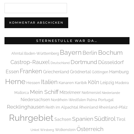
STERNESTULLE WAR DA…
Bayern
Bochum
Berlin
Ahrntal
Baden-Württemberg
Dortmund
Castrop-Rauxel
Düsseldorf
Deutschland
Franken
Essen
Griechenland
Hamburg
Grödnertal
Göttingen
Herne
Italien
Köln
Leipzig
Hessen
Kanaren
Karibik
Madeira
Mein Schiff
Mittelmeer
Mallorca
Neßmersiel
Niederlande
Niedersachsen
Portugal
Nordrhein-Westfalen
Palma
Recklinghausen
Reith im Alpachtal
Rheinland
Rheinland-Pfalz
Ruhrgebiet
Spanien
Südtirol
Tirol
Sachsen
Österreich
Wolkenstein
Unkel
Wirsberg