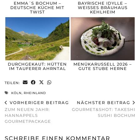
EMMA´S BOCHUM –
BAYRISCHE IDYLLE –
DEUTSCHE KÜCHE MIT
WEISSES BRÄUHAUS
TWIST
KEHLHEIM
DURCHGEKAUT: HÜTTEN
MENÜKARUSSELL 2026 –
IM TAUFERER AHRNTAL
GUTE STUBE HERNE
TEILEN:
KÖLN
,
RHEINLAND
VORHERIGER BEITRAG
NÄCHSTER BEITRAG
ZUM NEUEN JAHR:
GOURMET&SHOT: TAKESHI
HANNAPPELS
SUSHI BOCHUM
GOURMETPACKAGE
SCHREIBE EINEN KOMMENTAR