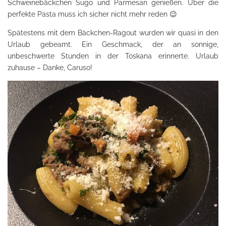
Schweinebäckchen Sugo und Parmesan genießen. Über die
perfekte Pasta muss ich sicher nicht mehr reden 😉
Spätestens mit dem Bäckchen-Ragout wurden wir quasi in den
Urlaub gebeamt. Ein Geschmack, der an sonnige,
unbeschwerte Stunden in der Toskana erinnerte. Urlaub
zuhause – Danke, Caruso!