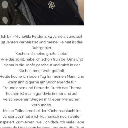
Ich bin (Micha)Ela Feldenz, 54 Jahre alt und seit
35 Jahren verheiratet und meine Heimat ist das
Ruhrgebiet.
Kochen ist meine große Liebe!
Wie das so ist, habe ich schon früh bei Oma und
Mama in die Töpfe geschaut und mich in der
Küche immer wohlgefühlt.
Heute koche ich jeden Tag für meinen Mann und
wahnsinnig gerne am Wochenende für
Freundinnen und Freunde. Durch das Thema
Kochen ist man irgendwie immer und auf
verschiedenen Wegen mit lieben Menschen
verbunden.
Meine Teilnahme bei der Küchenschlacht im
Januar 2018 hat mich kulinarisch noch weiter
inspiriert. Zum einen, weil ich dadurch viele liebe
kochende Menschen kennen lernen durfte. Zum