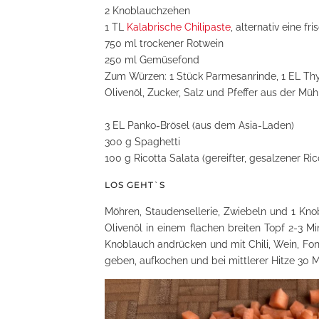
2 Knoblauchzehen
1 TL
Kalabrische Chilipaste
, alternativ eine fr
750 ml trockener Rotwein
250 ml Gemüsefond
Zum Würzen: 1 Stück Parmesanrinde, 1 EL Thym
Olivenöl, Zucker, Salz und Pfeffer aus der Müh
3 EL Panko-Brösel (aus dem Asia-Laden)
300 g Spaghetti
100 g Ricotta Salata (gereifter, gesalzener Ric
LOS GEHT`S
Möhren, Staudensellerie, Zwiebeln und 1 Kn
Olivenöl in einem flachen breiten Topf 2-3 M
Knoblauch andrücken und mit Chili, Wein, Fon
geben, aufkochen und bei mittlerer Hitze 30 M