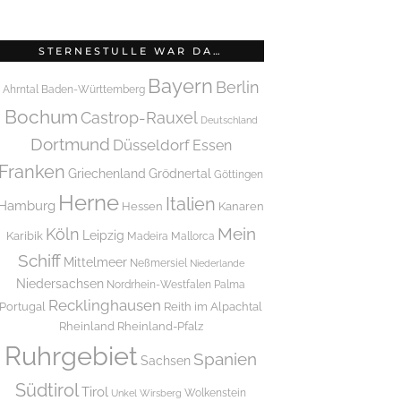
STERNESTULLE WAR DA…
Bayern
Berlin
Ahrntal
Baden-Württemberg
Bochum
Castrop-Rauxel
Deutschland
Dortmund
Düsseldorf
Essen
Franken
Griechenland
Grödnertal
Göttingen
Herne
Italien
Hamburg
Hessen
Kanaren
Mein
Köln
Leipzig
Karibik
Madeira
Mallorca
Schiff
Mittelmeer
Neßmersiel
Niederlande
Niedersachsen
Nordrhein-Westfalen
Palma
Recklinghausen
Portugal
Reith im Alpachtal
Rheinland
Rheinland-Pfalz
Ruhrgebiet
Spanien
Sachsen
Südtirol
Tirol
Wolkenstein
Unkel
Wirsberg