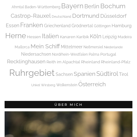
Bayern
Bochum
Berlin
Ahrntal
Baden-Württemberg
Dortmund
Castrop-Rauxel
Düsseldorf
Deutschland
Franken
Essen
Griechenland
Hamburg
Grödnertal
Göttingen
Herne
Italien
Köln
Leipzig
Hessen
Kanaren
Karibik
Madeira
Mein Schiff
Mittelmeer
Mallorca
Neßmersiel
Niederlande
Niedersachsen
Portugal
Nordrhein-Westfalen
Palma
Recklinghausen
Reith im Alpachtal
Rheinland
Rheinland-Pfalz
Ruhrgebiet
Spanien
Südtirol
Tirol
Sachsen
Österreich
Wolkenstein
Unkel
Wirsberg
ÜBER MICH