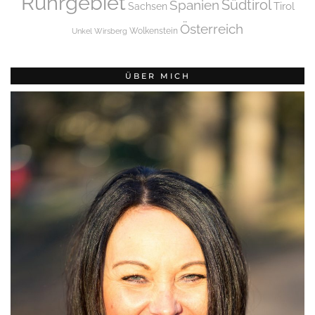
Ruhrgebiet
Spanien
Südtirol
Tirol
Sachsen
Österreich
Wolkenstein
Unkel
Wirsberg
ÜBER MICH