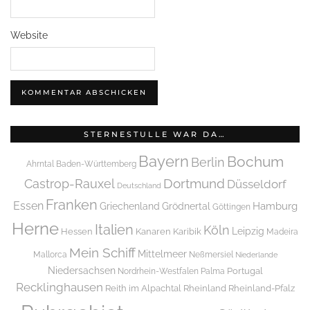
Website
STERNESTULLE WAR DA…
Bayern
Bochum
Berlin
Ahrntal
Baden-Württemberg
Dortmund
Castrop-Rauxel
Düsseldorf
Deutschland
Franken
Essen
Griechenland
Hamburg
Grödnertal
Göttingen
Herne
Italien
Köln
Leipzig
Hessen
Kanaren
Karibik
Madeira
Mein Schiff
Mittelmeer
Mallorca
Neßmersiel
Niederlande
Niedersachsen
Portugal
Nordrhein-Westfalen
Palma
Recklinghausen
Reith im Alpachtal
Rheinland
Rheinland-Pfalz