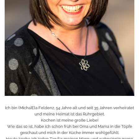
Ich bin (Micha)Ela Feldenz, 54 Jahre alt und seit 35 Jahren verheiratet
und meine Heimat ist das Ruhrgebiet.
Kochen ist meine große Liebe!
Wie das so ist, habe ich schon früh bei Oma und Mama in die Töpfe
geschaut und mich in der Küche immer wohlgefühlt.
Heute koche ich jeden Tag für meinen Mann und wahnsinnig gerne