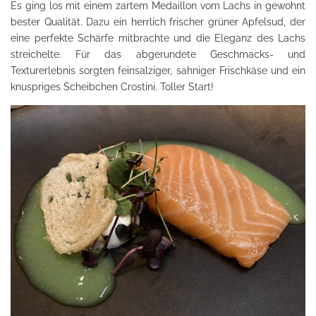
Es ging los mit einem zartem Medaillon vom Lachs in gewohnt
bester Qualität. Dazu ein herrlich frischer grüner Apfelsud, der
eine perfekte Schärfe mitbrachte und die Eleganz des Lachs
streichelte. Für das abgerundete Geschmacks- und
Texturerlebnis sorgten feinsalziger, sahniger Frischkäse und ein
knuspriges Scheibchen Crostini. Toller Start!