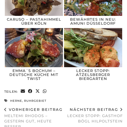
CARUSO – PASTAHIMMEL
BEWÄHRTES IN NEU:
ÜBER KÖLN
AMUNI DÜSSELDORF
EMMA´S BOCHUM –
LECKER STOPP:
DEUTSCHE KÜCHE MIT
ATZELSBERGER
TWIST
BIERGARTEN
TEILEN:
HERNE
,
RUHRGEBIET
VORHERIGER BEITRAG
NÄCHSTER BEITRAG
MELTEMI RHODOS –
LECKER STOPP: GASTHOF
GESTERN GUT, HEUTE
BÖGL HILPOLTSTEIN
BESSER