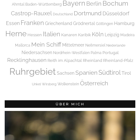
Bayern
Bochum
Berlin
Ahrntal
Baden-Württemberg
Dortmund
Castrop-Rauxel
Düsseldorf
Deutschland
Franken
Essen
Griechenland
Hamburg
Grödnertal
Göttingen
Herne
Italien
Köln
Leipzig
Hessen
Kanaren
Karibik
Madeira
Mein Schiff
Mittelmeer
Mallorca
Neßmersiel
Niederlande
Niedersachsen
Portugal
Nordrhein-Westfalen
Palma
Recklinghausen
Reith im Alpachtal
Rheinland
Rheinland-Pfalz
Ruhrgebiet
Spanien
Südtirol
Tirol
Sachsen
Österreich
Wolkenstein
Unkel
Wirsberg
ÜBER MICH