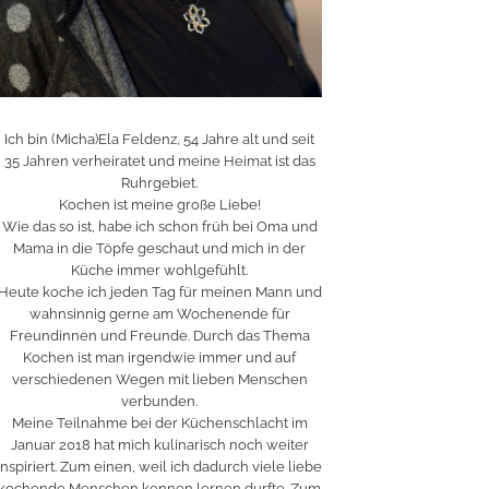
Ich bin (Micha)Ela Feldenz, 54 Jahre alt und seit
35 Jahren verheiratet und meine Heimat ist das
Ruhrgebiet.
Kochen ist meine große Liebe!
Wie das so ist, habe ich schon früh bei Oma und
Mama in die Töpfe geschaut und mich in der
Küche immer wohlgefühlt.
Heute koche ich jeden Tag für meinen Mann und
wahnsinnig gerne am Wochenende für
Freundinnen und Freunde. Durch das Thema
Kochen ist man irgendwie immer und auf
verschiedenen Wegen mit lieben Menschen
verbunden.
Meine Teilnahme bei der Küchenschlacht im
Januar 2018 hat mich kulinarisch noch weiter
inspiriert. Zum einen, weil ich dadurch viele liebe
kochende Menschen kennen lernen durfte. Zum