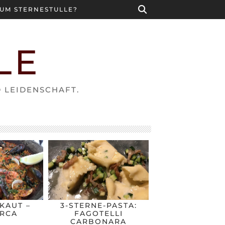
UM STERNESTULLE?
LE
D LEIDENSCHAFT.
KAUT –
3-STERNE-PASTA:
RCA
FAGOTELLI
CARBONARA