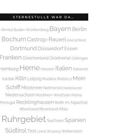
STERNESTULLE WAR DA…
Bayern
Berlin
Ahrntal
Baden-Württemberg
Bochum
Castrop-Rauxel
Deutschland
Dortmund
Düsseldorf
Essen
Franken
Griechenland
Grödnertal
Göttingen
Herne
Italien
Hamburg
Hessen
Kanaren
Mein
Köln
Leipzig
Karibik
Madeira
Mallorca
Schiff
Mittelmeer
Neßmersiel
Niederlande
Niedersachsen
Nordrhein-Westfalen
Palma
Recklinghausen
Portugal
Reith im Alpachtal
Rheinland
Rheinland-Pfalz
Ruhrgebiet
Spanien
Sachsen
Südtirol
Tirol
Wolkenstein
Unkel
Wirsberg