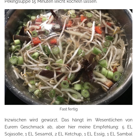
Pekingsuppe 15 Minuten leicht köcheln lassen.
Fast fertig
Inzwischen wird gewürzt. Das hängt im Wesentlichen von
Eurem Geschmack ab, aber hier meine Empfehlung: 5 EL
Sojasoße, 1 EL Sesamöl, 2 EL Ketchup, 1 EL Essig, 1 EL Sambal