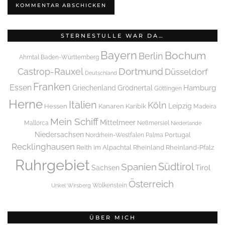
STERNESTULLE WAR DA…
Bayern
Bochum
Berlin
Ahrntal
Baden-Württemberg
Dortmund
Castrop-Rauxel
Düsseldorf
Deutschland
Franken
Essen
Griechenland
Hamburg
Grödnertal
Göttingen
Herne
Italien
Köln
Leipzig
Hessen
Kanaren
Karibik
Madeira
Mein Schiff
Mittelmeer
Mallorca
Neßmersiel
Niederlande
Niedersachsen
Portugal
Nordrhein-Westfalen
Palma
Recklinghausen
Reith im Alpachtal
Rheinland
Rheinland-Pfalz
Ruhrgebiet
Spanien
Südtirol
Tirol
Sachsen
Österreich
Wolkenstein
Unkel
Wirsberg
ÜBER MICH