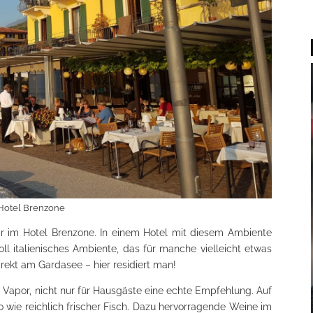
Hotel Brenzone
ir im Hotel Brenzone. In einem Hotel mit diesem Ambiente
oll italienisches Ambiente, das für manche vielleicht etwas
rekt am Gardasee – hier residiert man!
Vapor, nicht nur für Hausgäste eine echte Empfehlung. Auf
wie reichlich frischer Fisch. Dazu hervorragende Weine im