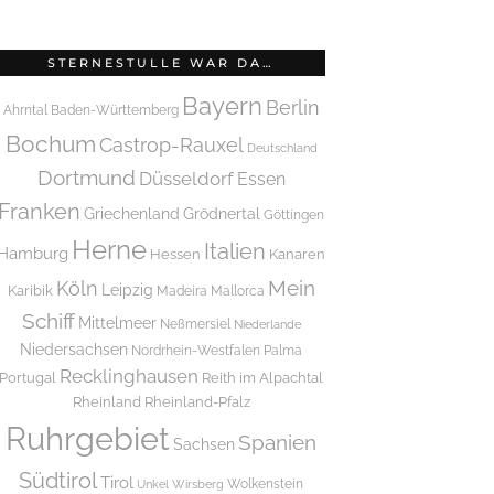
STERNESTULLE WAR DA…
Bayern
Berlin
Ahrntal
Baden-Württemberg
Bochum
Castrop-Rauxel
Deutschland
Dortmund
Düsseldorf
Essen
Franken
Griechenland
Grödnertal
Göttingen
Herne
Italien
Hamburg
Hessen
Kanaren
Mein
Köln
Leipzig
Karibik
Madeira
Mallorca
Schiff
Mittelmeer
Neßmersiel
Niederlande
Niedersachsen
Nordrhein-Westfalen
Palma
Recklinghausen
Portugal
Reith im Alpachtal
Rheinland
Rheinland-Pfalz
Ruhrgebiet
Spanien
Sachsen
Südtirol
Tirol
Wolkenstein
Unkel
Wirsberg