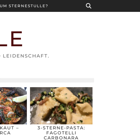
UM STERNESTULLE?
LE
D LEIDENSCHAFT.
KAUT –
3-STERNE-PASTA:
RCA
FAGOTELLI
CARBONARA