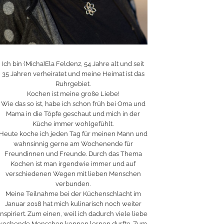
Ich bin (Micha)Ela Feldenz, 54 Jahre alt und seit
35 Jahren verheiratet und meine Heimat ist das
Ruhrgebiet.
Kochen ist meine große Liebe!
Wie das so ist, habe ich schon früh bei Oma und
Mama in die Töpfe geschaut und mich in der
Küche immer wohlgefühlt.
Heute koche ich jeden Tag für meinen Mann und
wahnsinnig gerne am Wochenende für
Freundinnen und Freunde. Durch das Thema
Kochen ist man irgendwie immer und auf
verschiedenen Wegen mit lieben Menschen
verbunden.
Meine Teilnahme bei der Küchenschlacht im
Januar 2018 hat mich kulinarisch noch weiter
inspiriert. Zum einen, weil ich dadurch viele liebe
kochende Menschen kennen lernen durfte. Zum