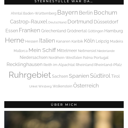
STERNESTULLE WAR DA…
Bayern
Bochum
Berlin
Ahrntal
Baden-Württemberg
Dortmund
Castrop-Rauxel
Düsseldorf
Deutschland
Franken
Essen
Griechenland
Hamburg
Grödnertal
Göttingen
Herne
Italien
Köln
Leipzig
Hessen
Kanaren
Karibik
Madeira
Mein Schiff
Mittelmeer
Mallorca
Neßmersiel
Niederlande
Niedersachsen
Portugal
Nordrhein-Westfalen
Palma
Recklinghausen
Reith im Alpachtal
Rheinland
Rheinland-Pfalz
Ruhrgebiet
Spanien
Südtirol
Tirol
Sachsen
Österreich
Wolkenstein
Unkel
Wirsberg
ÜBER MICH