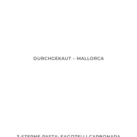
DURCHGEKAUT – MALLORCA
3-STERNE-PASTA: FAGOTELLI CARBONARA