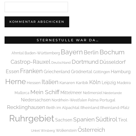
STERNESTULLE WAR DA…
Bayern
Bochum
Berlin
Ahrntal
Baden-Württemberg
Dortmund
Castrop-Rauxel
Düsseldorf
Deutschland
Franken
Essen
Griechenland
Hamburg
Grödnertal
Göttingen
Herne
Italien
Köln
Leipzig
Hessen
Kanaren
Karibik
Madeira
Mein Schiff
Mittelmeer
Mallorca
Neßmersiel
Niederlande
Niedersachsen
Portugal
Nordrhein-Westfalen
Palma
Recklinghausen
Reith im Alpachtal
Rheinland
Rheinland-Pfalz
Ruhrgebiet
Spanien
Südtirol
Tirol
Sachsen
Österreich
Wolkenstein
Unkel
Wirsberg