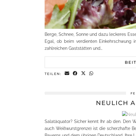
Berge, Schnee, Sonne und dazu leckeres Esse
Egal, ob beim verdienten Einkehrschwung i
zahlreichen Gaststätten und…
BEI
TEILEN:
FE
NEULICH 
Salatäquator? Sicher kennt Ihr ab den. Den
auch Weißwurstgrenze) ist die scherzhafte B
Bayerns und dem übrigen Deutschland. Ihre La