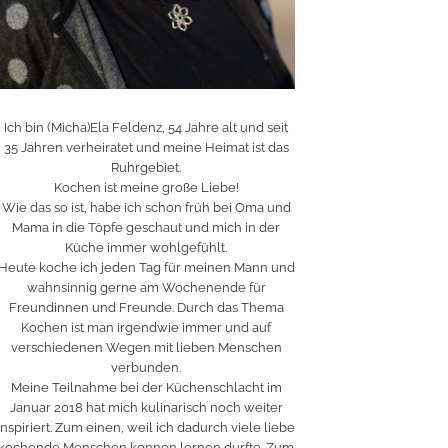
Ich bin (Micha)Ela Feldenz, 54 Jahre alt und seit
35 Jahren verheiratet und meine Heimat ist das
Ruhrgebiet.
Kochen ist meine große Liebe!
Wie das so ist, habe ich schon früh bei Oma und
Mama in die Töpfe geschaut und mich in der
Küche immer wohlgefühlt.
Heute koche ich jeden Tag für meinen Mann und
wahnsinnig gerne am Wochenende für
Freundinnen und Freunde. Durch das Thema
Kochen ist man irgendwie immer und auf
verschiedenen Wegen mit lieben Menschen
verbunden.
Meine Teilnahme bei der Küchenschlacht im
Januar 2018 hat mich kulinarisch noch weiter
inspiriert. Zum einen, weil ich dadurch viele liebe
kochende Menschen kennen lernen durfte. Zum