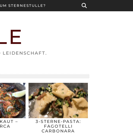
UM STERNESTULLE?
LE
D LEIDENSCHAFT.
KAUT –
3-STERNE-PASTA:
RCA
FAGOTELLI
CARBONARA