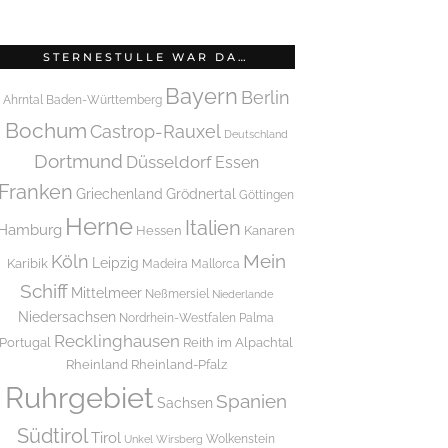
STERNESTULLE WAR DA…
Bayern
Berlin
Ahrntal
Baden-Württemberg
Bochum
Castrop-Rauxel
Deutschland
Dortmund
Düsseldorf
Essen
Franken
Griechenland
Grödnertal
Göttingen
Herne
Italien
Hamburg
Hessen
Kanaren
Mein
Köln
Leipzig
Karibik
Madeira
Mallorca
Schiff
Mittelmeer
Neßmersiel
Niederlande
Niedersachsen
Nordrhein-Westfalen
Palma
Recklinghausen
Portugal
Reith im Alpachtal
Rheinland
Rheinland-Pfalz
Ruhrgebiet
Spanien
Sachsen
Südtirol
Tirol
Wolkenstein
Unkel
Wirsberg