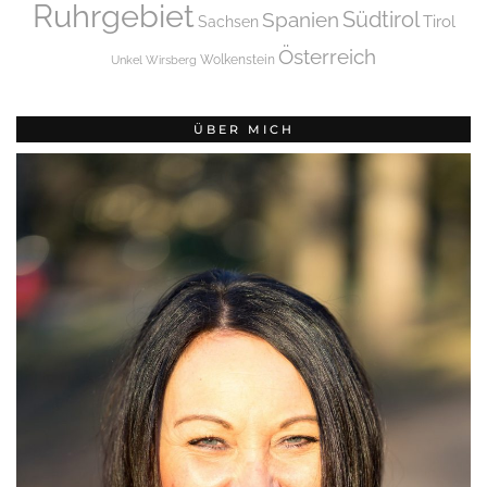
Ruhrgebiet
Spanien
Südtirol
Tirol
Sachsen
Österreich
Wolkenstein
Unkel
Wirsberg
ÜBER MICH