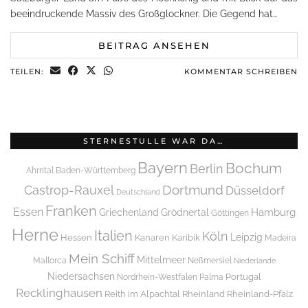
beeindruckende Massiv des Großglockner. Die Gegend hat…
BEITRAG ANSEHEN
TEILEN:
KOMMENTAR SCHREIBEN
STERNESTULLE WAR DA…
Bayern
Bochum
Berlin
Ahrntal
Baden-Württemberg
Dortmund
Castrop-Rauxel
Düsseldorf
Deutschland
Franken
Essen
Griechenland
Hamburg
Grödnertal
Göttingen
Herne
Italien
Köln
Leipzig
Hessen
Kanaren
Karibik
Madeira
Mein Schiff
Mittelmeer
Mallorca
Neßmersiel
Niederlande
Niedersachsen
Portugal
Nordrhein-Westfalen
Palma
Recklinghausen
Reith im Alpachtal
Rheinland
Rheinland-Pfalz